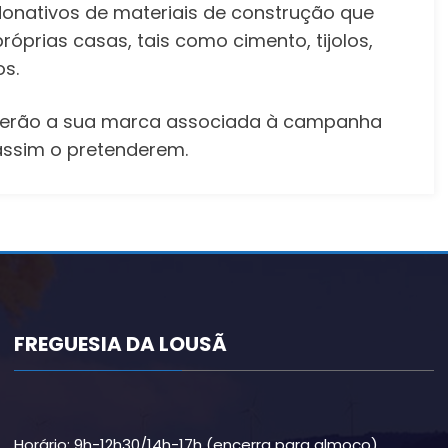
 donativos de materiais de construção que
óprias casas, tais como cimento, tijolos,
os.
erão a sua marca associada à campanha
assim o pretenderem.
FREGUESIA DA LOUSÃ
Horário: 9h-12h30/14h-17h (encerra para almoço)