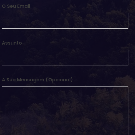
O Seu Email
Assunto
A Sua Mensagem (opcional)