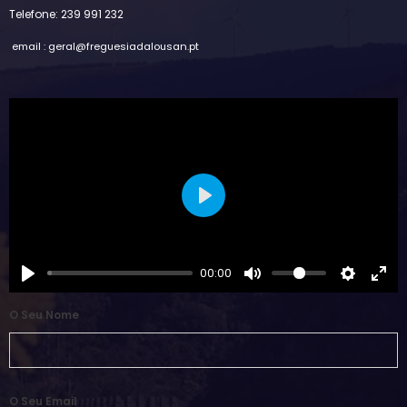
Telefone: 239 991 232
email : geral@freguesiadalousan.pt
Play
00:00
O Seu Nome
O Seu Email