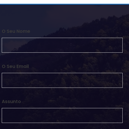
O Seu Nome
O Seu Email
Assunto