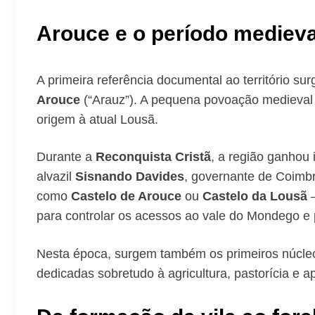
Arouce e o período medieva
A primeira referência documental ao território su
Arouce
(“Arauz”). A pequena povoação medieval q
origem à atual Lousã.
Durante a
Reconquista Cristã
, a região ganhou i
alvazil
Sisnando Davides
, governante de Coimbr
como
Castelo de Arouce
ou
Castelo da Lousã
—
para controlar os acessos ao vale do Mondego e pr
Nesta época, surgem também os primeiros núcle
dedicadas sobretudo à agricultura, pastorícia e ap