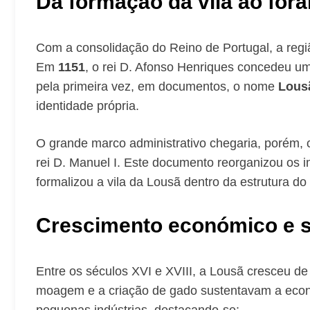
Da formação da vila ao fora
Com a consolidação do Reino de Portugal, a regi
Em
1151
, o rei D. Afonso Henriques concedeu um 
pela primeira vez, em documentos, o nome
Lous
identidade própria.
O grande marco administrativo chegaria, porém,
rei D. Manuel I. Este documento reorganizou os i
formalizou a vila da Lousã dentro da estrutura do 
Crescimento económico e s
Entre os séculos XVI e XVIII, a Lousã cresceu de
moagem e a criação de gado sustentavam a econom
pequenas indústrias, destacando-se: