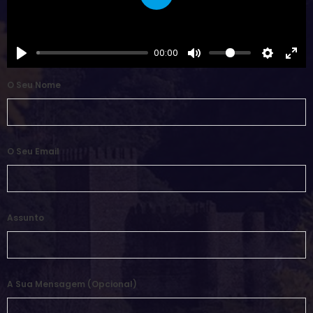
Play
00:00
O Seu Nome
O Seu Email
Assunto
A Sua Mensagem (opcional)