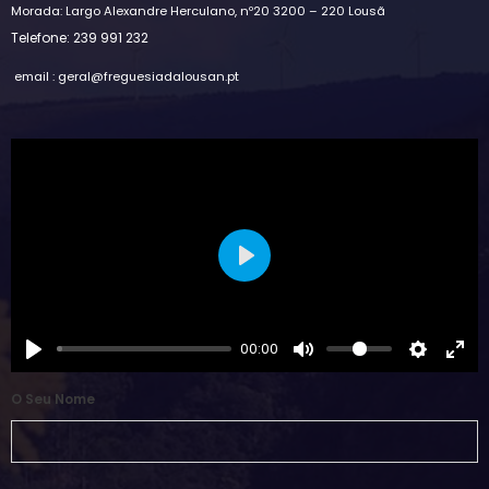
Morada: Largo Alexandre Herculano, nº20 3200 – 220 Lousã
Telefone: 239 991 232
email : geral@freguesiadalousan.pt
Play
00:00
O Seu Nome