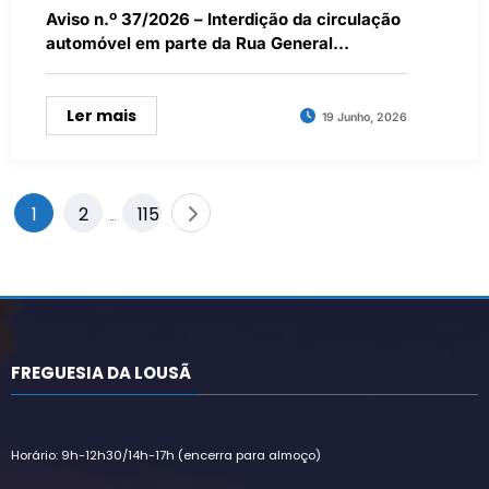
Aviso n.º 37/2026 – Interdição da circulação
automóvel em parte da Rua General
Humberto Delgado e na Rua do Comércio
entre as 21h30m do dia 18/06/2026 e a
01h00m do dia 19/06/2026
Ler mais
19 Junho, 2026
Paginação
1
2
115
…
dos
conteúdos
FREGUESIA DA LOUSÃ
Horário: 9h-12h30/14h-17h (encerra para almoço)