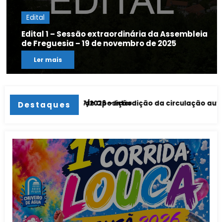
Edital
Edital 1 – Sessão extraordinária da Assembleia
de Freguesia – 19 de novembro de 2025
Ler mais
ito de Oposição
26
º 37/2026 – Interdição da circulação automóvel em parte da
Aviso n.º 3
Destaques