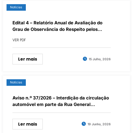
Notícias
Edital 4 – Relatório Anual de Avaliação do
Grau de Observância do Respeito pelos
Direitos e Garantias do Estatuto do Direito de
VER PDF
Oposição
Ler mais
15 Julho, 2026
Notícias
Aviso n.º 37/2026 – Interdição da circulação
automóvel em parte da Rua General
Humberto Delgado e na Rua do Comércio
entre as 21h30m do dia 18/06/2026 e a
01h00m do dia 19/06/2026
Ler mais
19 Junho, 2026