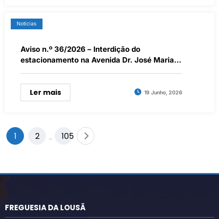
Notícias
Aviso n.º 36/2026 – Interdição do
estacionamento na Avenida Dr. José Maria
Cardoso nos dias 22/06/2026, 23/06/2026 e
24/06/2026
Ler mais
19 Junho, 2026
Paginação
1
2
105
…
dos
conteúdos
FREGUESIA DA LOUSÃ