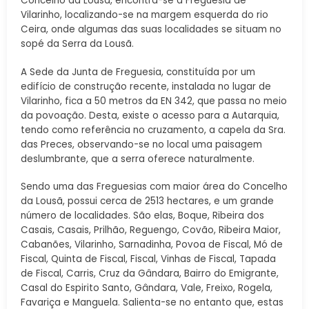
Concelho da Lousã, encontra-se a Freguesia de
Vilarinho, localizando-se na margem esquerda do rio
Ceira, onde algumas das suas localidades se situam no
sopé da Serra da Lousã.
A Sede da Junta de Freguesia, constituída por um
edifício de construção recente, instalada no lugar de
Vilarinho, fica a 50 metros da EN 342, que passa no meio
da povoação. Desta, existe o acesso para a Autarquia,
tendo como referência no cruzamento, a capela da Sra.
das Preces, observando-se no local uma paisagem
deslumbrante, que a serra oferece naturalmente.
Sendo uma das Freguesias com maior área do Concelho
da Lousã, possui cerca de 2513 hectares, e um grande
número de localidades. São elas, Boque, Ribeira dos
Casais, Casais, Prilhão, Reguengo, Covão, Ribeira Maior,
Cabanões, Vilarinho, Sarnadinha, Povoa de Fiscal, Mó de
Fiscal, Quinta de Fiscal, Fiscal, Vinhas de Fiscal, Tapada
de Fiscal, Carris, Cruz da Gândara, Bairro do Emigrante,
Casal do Espirito Santo, Gândara, Vale, Freixo, Rogela,
Favariça e Manguela. Salienta-se no entanto que, estas