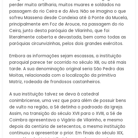
perder muita artilharia, muitos muares e soldados na
passagem do rio Ceira e do Alva. Não se imagina o que
sofreu Massena desde Condeixa até à Ponte da Mucela,
principalmente em Foz de Arouce, na passagem do rio
Ceira, junto desta paróquia de Vilarinho, que foi
literalmente coberta e devastada, bem como todas as
paróquias circunvizinhas, pelos dois grandes exércitos.
Embora as informações sejam escassas, a instituição
paroquial parece ter ocorrido no século XIII, ou até mais
tarde. A sua denominação original seria São Pedro das
Moitas, relacionada com a localização da primitiva
Matriz, rodeada de frondosos castanheiros.
A sua instituição talvez se deva à catedral
conimbricense, uma vez que para além de possuir bens
de vulto na região, a Sé detinha o padroado da Igreja.
Assim, na transição do século XVII para o XVIII, a Sé de
Coimbra apresentava o Vigário de Vilarinho, e mesmo
depois da centúria de setecentos, a mesma instituição
continuou a apresentar o prior. Em finais do século XIX,