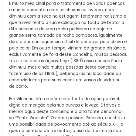
É muito medicinal para o tratamento de várias doenças
e nunca aumentou com as chuvas no Inverno, nem
diminuiu com a seca na estiagem, fenómeno raríssimo e
que talvez tenha a sua explicação no facto de brotar a
dita nascente de uma rocha puríssima no bojo da
grande serra, tomada de rocha compacta, igualmente
dura e por consequência difícil de penetrar pela chuva e
pelo calor. Em outro tempo, vinham de grande distância,
exclusivamente de fora deste Concelho, muitas pessoas
fazer uso destas águas; hoje (1880) essa concorrência
diminuiu, mas ainda muitas pessoas deste concelho
fazem uso delas (1886), bebendo-as na localidade ou
conduzindo-as para suas casas em vasos de vidro ou
de barro.
Em Vilarinho, há também uma fonte de água potável,
digna de menção pela sua pureza e leveza. É talvez a
melhor água deste Concelho e a dita fonte denomina-
se “Fonte Godinha”. O nome pessoal Godinha, constituiu
uma possibilidade de povoamento até ao século XIII, já
que, na centúria de trezentos, o uso do mesmo já não