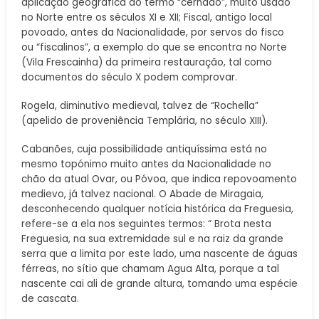
aplicação geográfica do termo “cernado”, muito usado
no Norte entre os séculos XI e XII; Fiscal, antigo local
povoado, antes da Nacionalidade, por servos do fisco
ou “fiscalinos”, a exemplo do que se encontra no Norte
(Vila Frescainha) da primeira restauração, tal como
documentos do século X podem comprovar.
Rogela, diminutivo medieval, talvez de “Rochella”
(apelido de proveniência Templária, no século XIII).
Cabanões, cuja possibilidade antiquíssima está no
mesmo topónimo muito antes da Nacionalidade no
chão da atual Ovar, ou Póvoa, que indica repovoamento
medievo, já talvez nacional. O Abade de Miragaia,
desconhecendo qualquer notícia histórica da Freguesia,
refere-se a ela nos seguintes termos: “ Brota nesta
Freguesia, na sua extremidade sul e na raiz da grande
serra que a limita por este lado, uma nascente de águas
férreas, no sítio que chamam Agua Alta, porque a tal
nascente cai ali de grande altura, tomando uma espécie
de cascata.