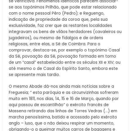
se verificava. Fenómenos idênticos parecem associar-
se aos topónimos Prilhão, que pode estar relacionado
com o nome pessoal Pêro (Pedro); e Reguengo,
indicação de propriedade da coroa que, pela sua
exclusividade, faz crer que as restantes localidades
integravam os bens de vilãos herdadores (cavaleiros ou
jugadeiros), ou mesmo de fidalgos e de ordens
religiosas, entre elas, a Sé de Coimbra. Para o
comprovar, destaca-se, por exemplo o topónimo Casal
da Sé, povoação da Sé, povoação formada em torno
de um “casal” estabelecido entre os séculos XII e XIV; ou
até mesmo o de Casal do Espírito Santo, embora este
se apresente mais tardio.
O mesmo Abade dá-nos ainda mais notícias sobre a
Freguesia; “ esta paróquia e as circunvizinhas sofreram
muito em 1811, nos dias, 14, 15 e 16 de Março, quando por
aqui passou de escantilhão” o exército francês de
Massena retirando das linhas de Torres Vedras (…) em
marcha penosíssima, batido e acossado pelo exército
anglo – luso, que o não deixou respirar um momento,
obrigando-o a queimar muitos carros de bagagens e