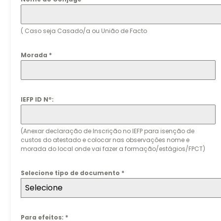
( Caso seja Casado/a ou União de Facto
Morada
*
IEFP ID Nº:
(Anexar declaração de Inscrição no IEFP para isenção de
custos do atestado e colocar nas observações nome e
morada do local onde vai fazer a formação/estágios/FPCT)
Selecione tipo de documento
*
Selecione
Para efeitos:
*