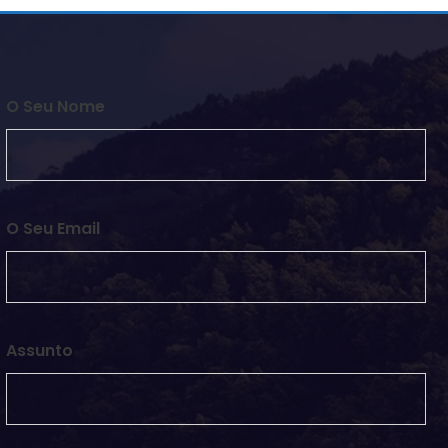
O Seu Nome
O Seu Email
Assunto