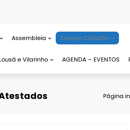
Assembleia
Espaço Cidadão
Lousã e Vilarinho
AGENDA – EVENTOS
 Atestados
Página in