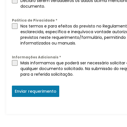
Declaro serem verdadeiros os dados acima mencionado
documento.
Politica de Pivacidade
*
Nos termos e para efeitos do previsto no Regulamento
esclarecida, específica e inequívoca vontade autoriza
previstos neste requerimento/formulário, permitindo
informatizados ou manuais.
Informações Adicionais
*
Mais informamos que poderá ser necessário solicitar
qualquer documento solicitado. Na submissão do req
para a referida solicitação.
Enviar requerimento