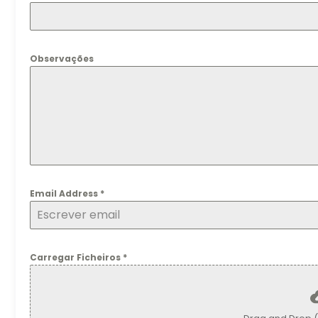
Observações
Email Address
*
Carregar Ficheiros
*