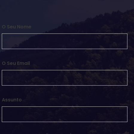
O Seu Nome
O Seu Email
Assunto