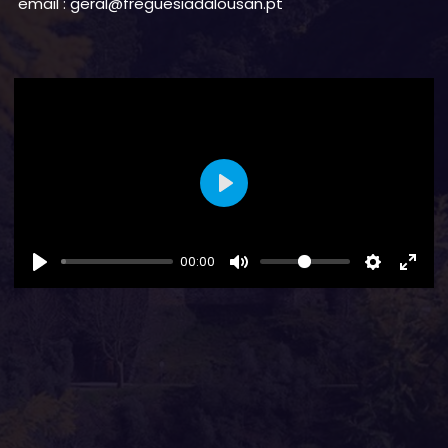
email : geral@freguesiadalousan.pt
Play
00:00