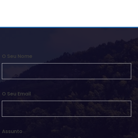
O Seu Nome
O Seu Email
Assunto