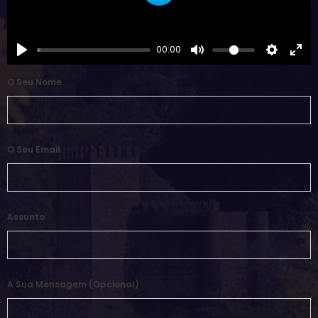
Play
00:00
O Seu Nome
O Seu Email
Assunto
A Sua Mensagem (opcional)