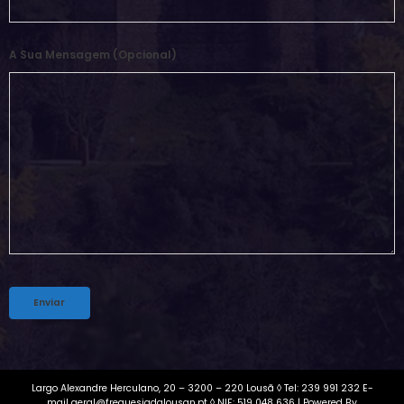
A Sua Mensagem (opcional)
Alternative:
Largo Alexandre Herculano, 20 – 3200 – 220 Lousã ◊ Tel: 239 991 232 E-
mail geral@freguesiadalousan.pt ◊ NIF: 519 048 636 | Powered By