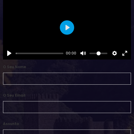
Play
00:00
O Seu Nome
O Seu Email
Assunto