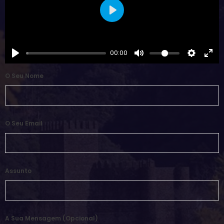
Play
00:00
O Seu Nome
O Seu Email
Assunto
A Sua Mensagem (opcional)