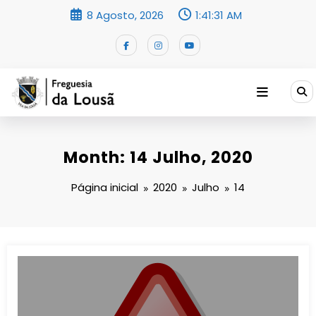
Saltar
8 Agosto, 2026
1:41:32 AM
para
o
conteúdo
Month: 14 Julho, 2020
Página inicial
2020
Julho
14