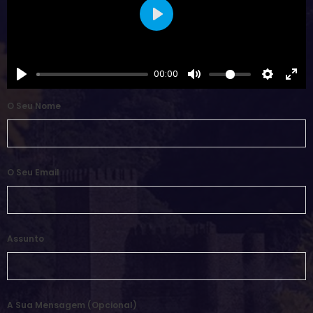
Play
00:00
O Seu Nome
O Seu Email
Assunto
A Sua Mensagem (opcional)