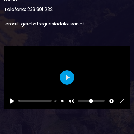
Telefone: 239 991 232
email : geral@freguesiadalousan.pt
Play
00:00