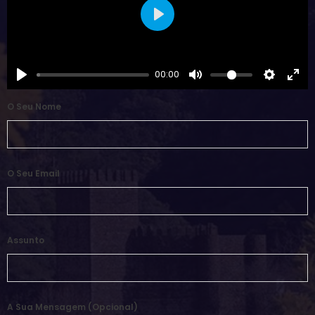
Play
00:00
O Seu Nome
O Seu Email
Assunto
A Sua Mensagem (opcional)