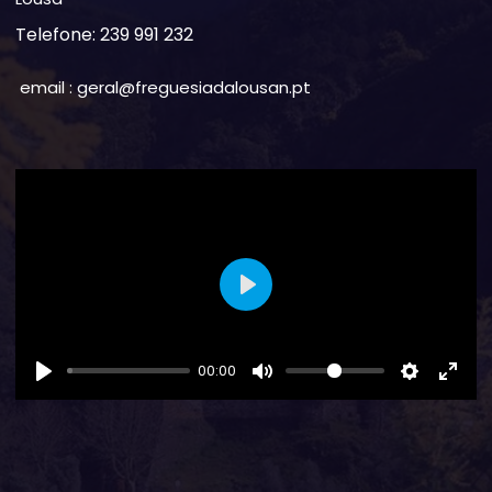
Telefone: 239 991 232
email : geral@freguesiadalousan.pt
Play
00:00