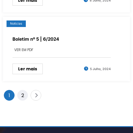
Ler mais
8 Julho, 2024
Notícias
Boletim nº 5 | 6/2024
VER EM PDF
Ler mais
5 Julho, 2024
Paginação
1
2
dos
conteúdos