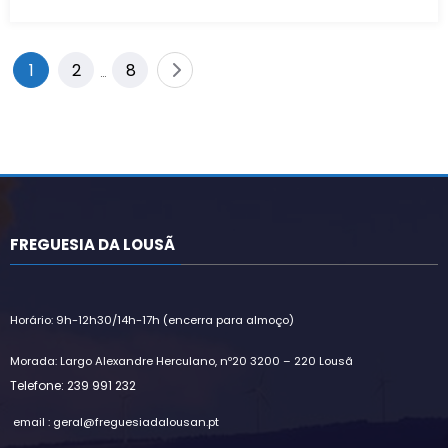
Paginação
1
2
8
…
dos
conteúdos
FREGUESIA DA LOUSÃ
Horário: 9h-12h30/14h-17h (encerra para almoço)
Morada: Largo Alexandre Herculano, nº20 3200 – 220 Lousã
Telefone: 239 991 232
email : geral@freguesiadalousan.pt