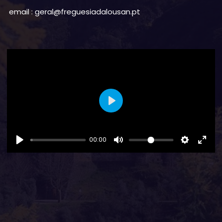
email : geral@freguesiadalousan.pt
Play
00:00