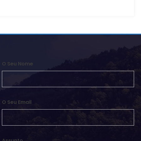
O Seu Nome
O Seu Email
Assunto