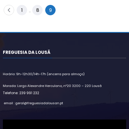
Paginação
1
8
9
…
dos
conteúdos
FREGUESIA DA LOUSÃ
Horário: 9h-12h30/14h-17h (encerra para almoço)
Morada: Largo Alexandre Herculano, nº20 3200 – 220 Lousã
Telefone: 239 991 232
email : geral@freguesiadalousan.pt