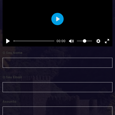
Play
00:00
O Seu Nome
O Seu Email
Assunto