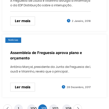
A Freguesia de Lousã e Vilarinho divulga a informaçã
o da EDP Distribuição sobre a interrupção…
Ler mais
2 Janeiro, 2018
Notícias
Assembleia de Freguesia aprova plano e
orçamento
António Marçal, presidente da Junta de Freguesia de L
ousã e Vilarinho, revela que o principal…
Ler mais
28 Dezembro, 2017
Paginação
1
100
101
102
105