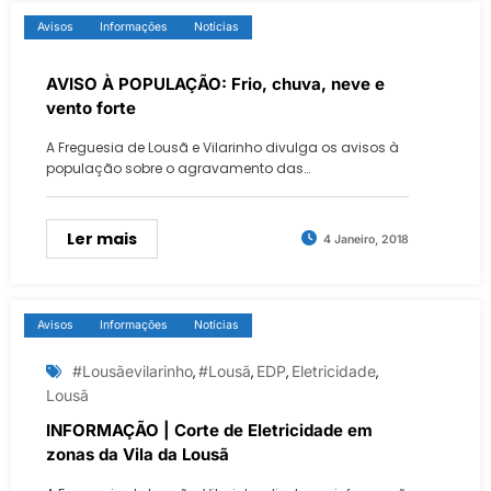
Avisos
Informações
Notícias
AVISO À POPULAÇÃO: Frio, chuva, neve e
vento forte
A Freguesia de Lousã e Vilarinho divulga os avisos à
população sobre o agravamento das…
Ler mais
4 Janeiro, 2018
Avisos
Informações
Notícias
‬ ‪#‎lousãevilarinho
#‎lousã
EDP
Eletricidade
,
,
,
,
Lousã
INFORMAÇÃO | Corte de Eletricidade em
zonas da Vila da Lousã