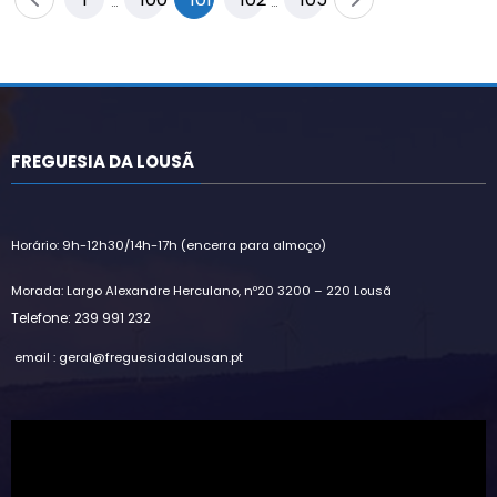
…
…
dos
conteúdos
FREGUESIA DA LOUSÃ
Horário: 9h-12h30/14h-17h (encerra para almoço)
Morada: Largo Alexandre Herculano, nº20 3200 – 220 Lousã
Telefone: 239 991 232
email : geral@freguesiadalousan.pt