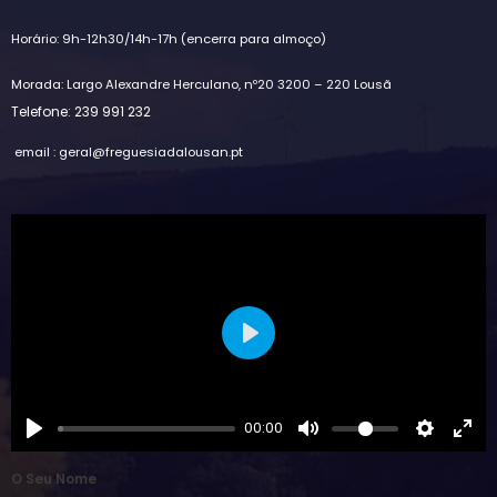
Horário: 9h-12h30/14h-17h (encerra para almoço)
Morada: Largo Alexandre Herculano, nº20 3200 – 220 Lousã
Telefone: 239 991 232
email : geral@freguesiadalousan.pt
Play
00:00
O Seu Nome