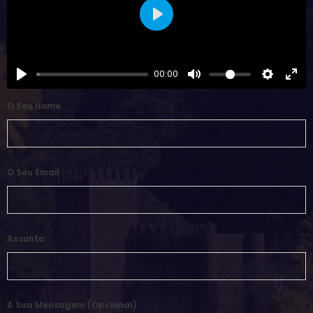
Play
00:00
O Seu Nome
O Seu Email
Assunto
A Sua Mensagem (opcional)