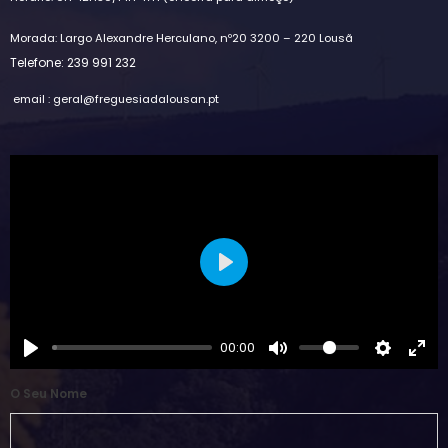
Morada: Largo Alexandre Herculano, nº20 3200 – 220 Lousã
Telefone: 239 991 232
email : geral@freguesiadalousan.pt
Play
00:00
O Seu Nome