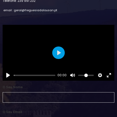
Telefone: 239 991 232
email : geral@freguesiadalousan.pt
Play
00:00
O Seu Nome
O Seu Email