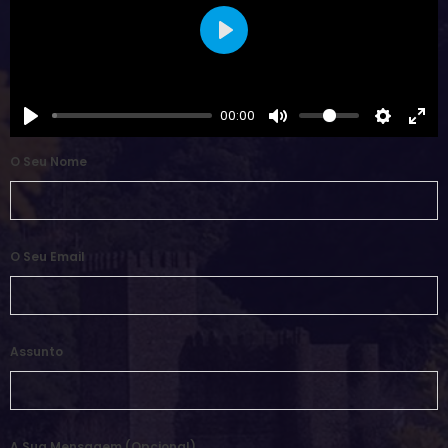
Play
00:00
O Seu Nome
O Seu Email
Assunto
A Sua Mensagem (opcional)