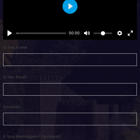
Play
00:00
O Seu Nome
O Seu Email
Assunto
A Sua Mensagem (opcional)