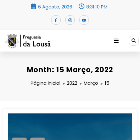
Saltar
6 Agosto, 2026
8:31:11 PM
para
o
conteúdo
Month: 15 Março, 2022
Página inicial
2022
Março
15