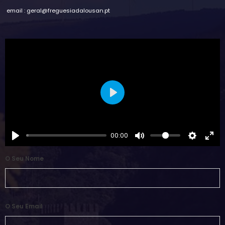
email : geral@freguesiadalousan.pt
Play
00:00
O Seu Nome
O Seu Email