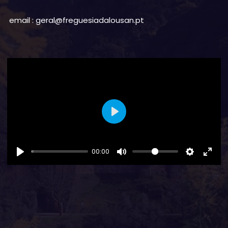
email : geral@freguesiadalousan.pt
Play
00:00