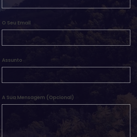
O Seu Email
Assunto
A Sua Mensagem (opcional)