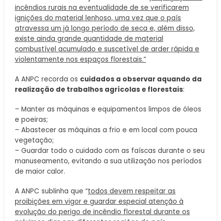
incêndios rurais na eventualidade de se verificarem
ignições do material lenhoso, uma vez que o país
atravessa um já longo período de seca e, além disso,
existe ainda grande quantidade de material
combustível acumulado e
suscetível de arder rápida e
violentamente nos espaços florestais.”
A ANPC recorda os
cuidados a observar aquando da
realização de trabalhos agrícolas e florestais
:
– Manter as máquinas e equipamentos limpos de óleos
e poeiras;
– Abastecer as máquinas a frio e em local com pouca
vegetação;
– Guardar todo o cuidado com as faíscas durante o seu
manuseamento, evitando a sua utilização nos períodos
de maior calor.
A ANPC sublinha que “
todos devem respeitar as
proibições em vigor e guardar especial atenção à
evolução do perigo de incêndio florestal durante os