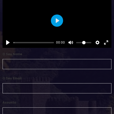
Play
00:00
O Seu Nome
O Seu Email
Assunto