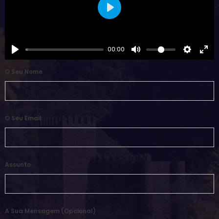
Play
00:00
O Seu Nome
O Seu Email
Assunto
A Sua Mensagem (opcional)