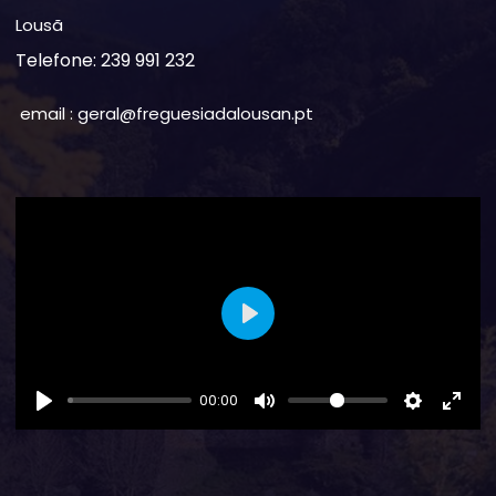
Lousã
Telefone: 239 991 232
email : geral@freguesiadalousan.pt
Play
00:00