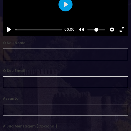
Play
00:00
O Seu Nome
O Seu Email
Assunto
A Sua Mensagem (opcional)