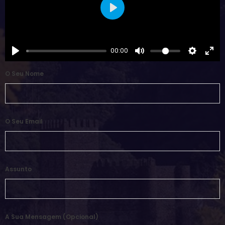
Play
00:00
O Seu Nome
O Seu Email
Assunto
A Sua Mensagem (opcional)