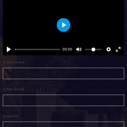
Play
00:00
O Seu Nome
O Seu Email
Assunto