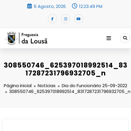
Saltar
6 Agosto, 2026
12:23:50 PM
para
o
conteúdo
308550746_625397018992514_83
17287231796932705_n
Página inicial
Notícias
Dia do Funcionário 25-09-2022
308550746_625397018992514_8317287231796932705_n