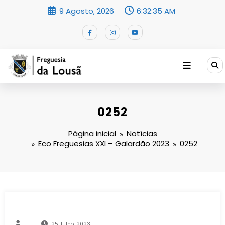
Saltar
9 Agosto, 2026
6:32:35 AM
para
o
conteúdo
0252
Página inicial
Notícias
Eco Freguesias XXI – Galardão 2023
0252
25 Julho, 2023