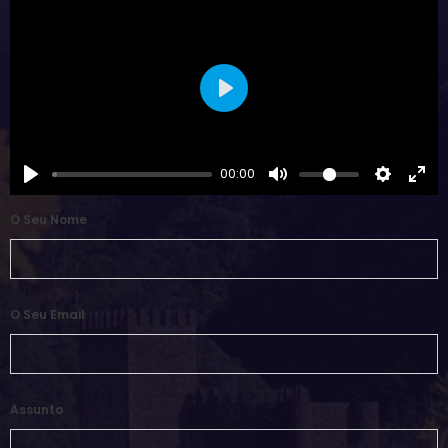
Play
00:00
O Seu Nome
O Seu Email
Assunto