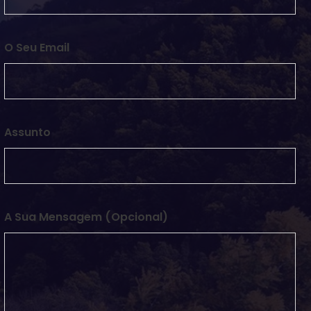
O Seu Email
Assunto
A Sua Mensagem (opcional)