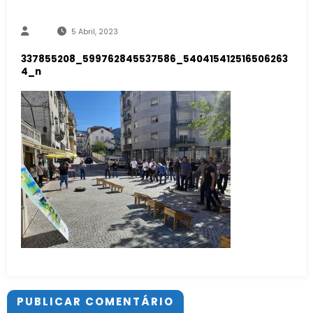
5 Abril, 2023
337855208_599762845537586_540415412516506263
4_n
PUBLICAR COMENTÁRIO