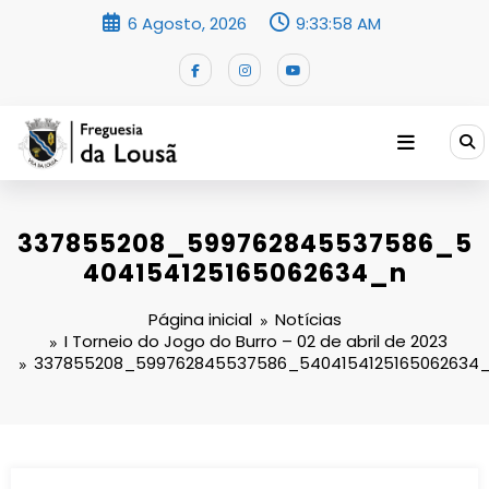
Saltar
6 Agosto, 2026
9:33:59 AM
para
o
conteúdo
337855208_599762845537586_5
404154125165062634_n
Página inicial
Notícias
I Torneio do Jogo do Burro – 02 de abril de 2023
337855208_599762845537586_5404154125165062634