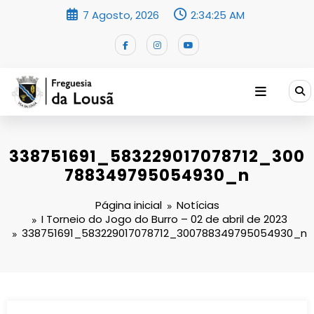
Saltar
7 Agosto, 2026
2:34:26 AM
para
o
conteúdo
338751691_583229017078712_300
788349795054930_n
Página inicial
Notícias
I Torneio do Jogo do Burro – 02 de abril de 2023
338751691_583229017078712_300788349795054930_n