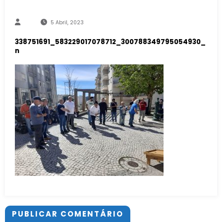
5 Abril, 2023
338751691_583229017078712_300788349795054930_
n
PUBLICAR COMENTÁRIO