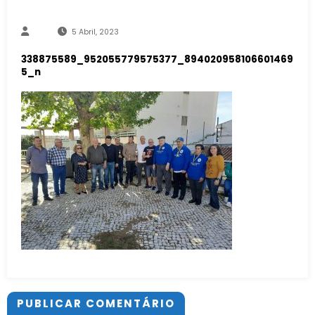
5 Abril, 2023
338875589_952055779575377_894020958106601469
5_n
PUBLICAR COMENTÁRIO