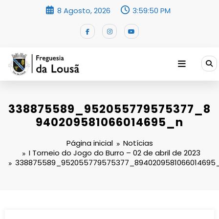
Saltar
8 Agosto, 2026
3:59:51 PM
para
o
conteúdo
338875589_952055779575377_8
940209581066014695_n
Página inicial
Notícias
I Torneio do Jogo do Burro – 02 de abril de 2023
338875589_952055779575377_8940209581066014695