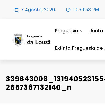
Saltar
para
7 Agosto, 2026
10:50:59 PM
o
conteúdo
Freguesia
Junta
Extinta Freguesia de 
339643008_13194052315
2657387132140_n