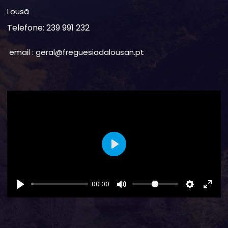
Lousã
Telefone: 239 991 232
email : geral@freguesiadalousan.pt
Play
00:00