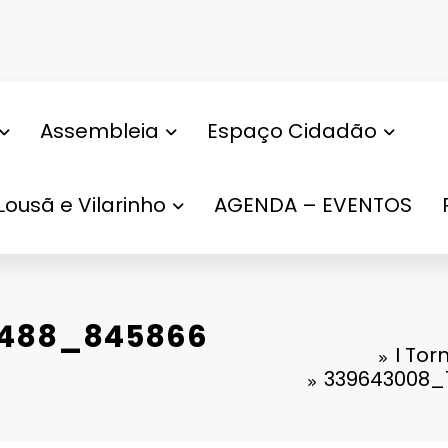
Assembleia
Espaço Cidadão
Lousã e Vilarinho
AGENDA – EVENTOS
5488_845866
I Tor
339643008_