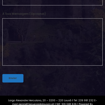
A Sua Mensagem (opcional)
Alternative:
Largo Alexandre Herculano, 20 – 3200 – 220 Lousã ◊ Tel: 239 991 232 E-
mail geral@freguesiadalousan.pt ◊ NIF: 519 048 636 | Powered By