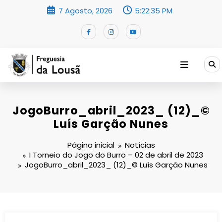
Saltar
7 Agosto, 2026
5:22:36 PM
para
o
conteúdo
JogoBurro_abril_2023_ (12)_©
Luís Garção Nunes
Página inicial
Notícias
I Torneio do Jogo do Burro – 02 de abril de 2023
JogoBurro_abril_2023_ (12)_© Luís Garção Nunes