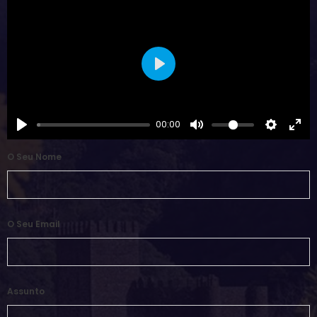
Play
00:00
O Seu Nome
O Seu Email
Assunto