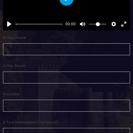
Play
00:00
O Seu Nome
O Seu Email
Assunto
A Sua Mensagem (opcional)