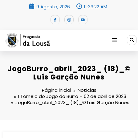
Saltar
9 Agosto, 2026
11:33:23 AM
para
o
conteúdo
JogoBurro_abril_2023_ (18)_©
Luís Garção Nunes
Página inicial
Notícias
I Torneio do Jogo do Burro – 02 de abril de 2023
JogoBurro_abril_2023_ (18)_© Luís Garção Nunes