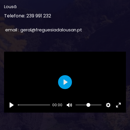
Lousã
Telefone: 239 991 232
email : geral@freguesiadalousan.pt
Play
00:00