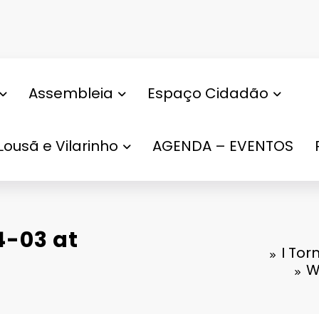
Assembleia
Espaço Cidadão
Lousã e Vilarinho
AGENDA – EVENTOS
-03 at
I Tor
W