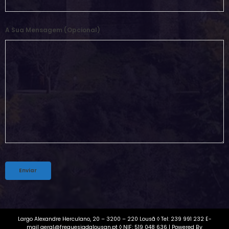
A Sua Mensagem (opcional)
Alternative:
Largo Alexandre Herculano, 20 – 3200 – 220 Lousã ◊ Tel: 239 991 232 E-
mail geral@freguesiadalousan.pt ◊ NIF: 519 048 636 | Powered By