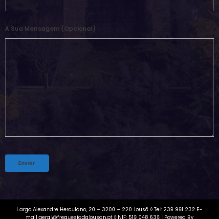
A Sua Mensagem (opcional)
Alternative:
Largo Alexandre Herculano, 20 – 3200 – 220 Lousã ◊ Tel: 239 991 232 E-
mail geral@freguesiadalousan.pt ◊ NIF: 519 048 636 | Powered By